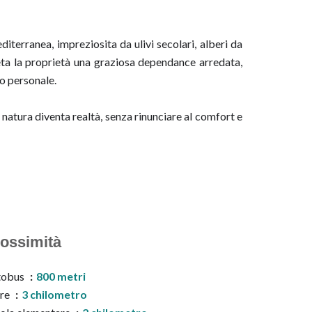
diterranea, impreziosita da ulivi secolari, alberi da
eta la proprietà una graziosa dependance arredata,
io personale.
a natura diventa realtà, senza rinunciare al comfort e
ossimità
tobus
800 metri
re
3 chilometro