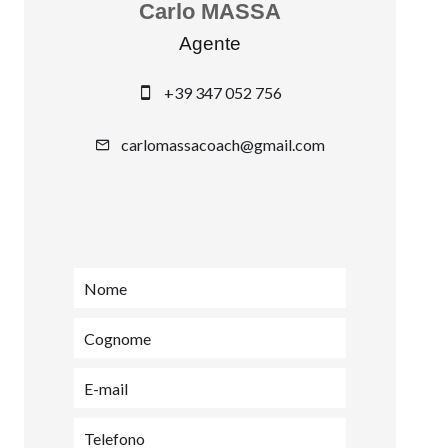
Carlo MASSA
Agente
+39 347 052 756
carlomassacoach@gmail.com