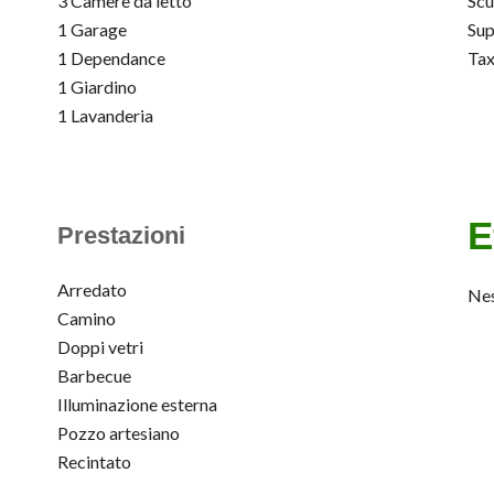
3 Camere da letto
Scu
1 Garage
Su
1 Dependance
Tax
1 Giardino
1 Lavanderia
E
Prestazioni
Arredato
Nes
Camino
Doppi vetri
Barbecue
Illuminazione esterna
Pozzo artesiano
Recintato