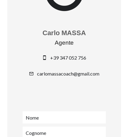
Carlo MASSA
Agente
+39 347 052 756
carlomassacoach@gmail.com